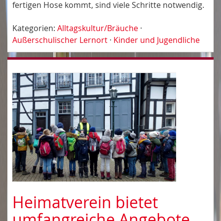
fertigen Hose kommt, sind viele Schritte notwendig.
Kategorien:
Alltagskultur/Bräuche
·
Außerschulischer Lernort
·
Kinder und Jugendliche
Heimatverein bietet
umfangreiche Angebote