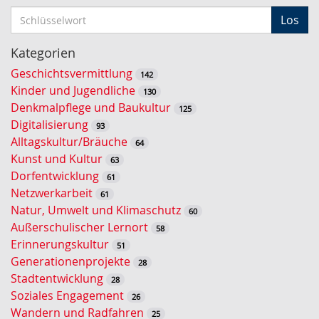
S
Los
c
h
Kategorien
l
Geschichtsvermittlung
142
ü
Kinder und Jugendliche
130
s
Denkmalpflege und Baukultur
125
s
Digitalisierung
93
e
Alltagskultur/Bräuche
64
l
Kunst und Kultur
63
w
Dorfentwicklung
61
o
Netzwerkarbeit
61
r
Natur, Umwelt und Klimaschutz
60
t
Außerschulischer Lernort
58
-
Erinnerungskultur
51
S
Generationenprojekte
28
u
Stadtentwicklung
28
c
Soziales Engagement
26
h
Wandern und Radfahren
25