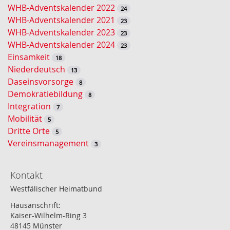
e
WHB-Adventskalender 2022
24
WHB-Adventskalender 2021
23
WHB-Adventskalender 2023
23
WHB-Adventskalender 2024
23
Einsamkeit
18
Niederdeutsch
13
Daseinsvorsorge
8
Demokratiebildung
8
Integration
7
Mobilität
5
Dritte Orte
5
Vereinsmanagement
3
Kontakt
Westfälischer Heimatbund
Hausanschrift:
Kaiser-Wilhelm-Ring 3
48145 Münster