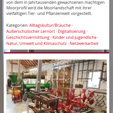
von dem in Jahrtausenden gewachsenen mächtigen
Moorprofil wird die Moorlandschaft mit ihrer
vielfältigen Tier- und Pflanzenwelt vorgestellt.
Kategorien:
Alltagskultur/Bräuche
·
Außerschulischer Lernort
·
Digitalisierung
·
Geschichtsvermittlung
·
Kinder und Jugendliche
·
Natur, Umwelt und Klimaschutz
·
Netzwerkarbeit