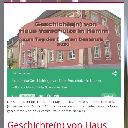
Die Startansicht des Films in der Mediathek von NRWision Grafik/ NRWision
(abgerufen am: 15. Juli 2022 unter: www.nrwision.de/mediathek/loxodonta-
geschichten-von-haus-vorschulze-in-hamm-200909/)
Geschichte(n) von Haus