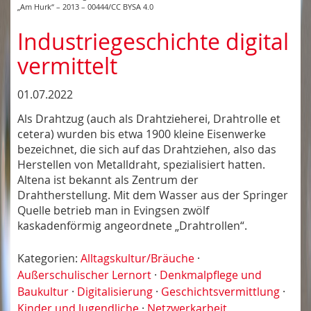
„Am Hurk“ – 2013 – 00444/CC BYSA 4.0
Industriegeschichte digital
vermittelt
01.07.2022
Als Drahtzug (auch als Drahtzieherei, Drahtrolle et
cetera) wurden bis etwa 1900 kleine Eisenwerke
bezeichnet, die sich auf das Drahtziehen, also das
Herstellen von Metalldraht, spezialisiert hatten.
Altena ist bekannt als Zentrum der
Drahtherstellung. Mit dem Wasser aus der Springer
Quelle betrieb man in Evingsen zwölf
kaskadenförmig angeordnete „Drahtrollen“.
Kategorien:
Alltagskultur/Bräuche
·
Außerschulischer Lernort
·
Denkmalpflege und
Baukultur
·
Digitalisierung
·
Geschichtsvermittlung
·
Kinder und Jugendliche
·
Netzwerkarbeit