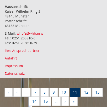
Hausanschrift:
Kaiser-Wilhelm-Ring 3
48145 Münster
Postanschrift:
48133 Münster
E-Mail:
whb[at]whb.nrw
Tel.: 0251 203810-0
Fax: 0251 203810-29
Ihre Ansprechpartner
Anfahrt
Impressum
Datenschutz
«
‹
...
7
8
9
10
11
12
13
14
15
...
›
»