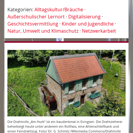
Kategorien:
Alltagskultur/Bräuche
·
Außerschulischer Lernort
·
Digitalisierung
·
Geschichtsvermittlung
·
Kinder und Jugendliche
·
Natur, Umwelt und Klimaschutz
·
Netzwerkarbeit
Die Drahtrolle „Am Hurk“ ist ein baudenkmal in Evingsen. Die Drahtzieherei
beherbergt heute unter anderem ein Rollfass, eine Ahlenschleifbank und
einen Feindrahtzug. Foto/ Dr. G. Schmitz /Wikimedia Commons/Drahtrolle