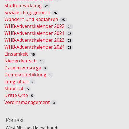
u
Stadtentwicklung
28
c
Soziales Engagement
26
h
Wandern und Radfahren
25
e
WHB-Adventskalender 2022
24
WHB-Adventskalender 2021
23
WHB-Adventskalender 2023
23
WHB-Adventskalender 2024
23
Einsamkeit
18
Niederdeutsch
13
Daseinsvorsorge
8
Demokratiebildung
8
Integration
7
Mobilität
5
Dritte Orte
5
Vereinsmanagement
3
Kontakt
Westfälischer Heimatbund