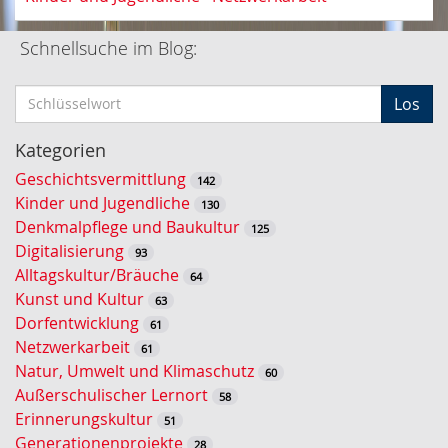
Schnellsuche im Blog:
S
Los
c
h
Kategorien
l
Geschichtsvermittlung
142
ü
Kinder und Jugendliche
130
s
Denkmalpflege und Baukultur
125
s
Digitalisierung
93
e
Alltagskultur/Bräuche
64
l
Kunst und Kultur
63
w
Dorfentwicklung
61
o
Netzwerkarbeit
61
r
Natur, Umwelt und Klimaschutz
60
t
Außerschulischer Lernort
58
-
Erinnerungskultur
51
S
Generationenprojekte
28