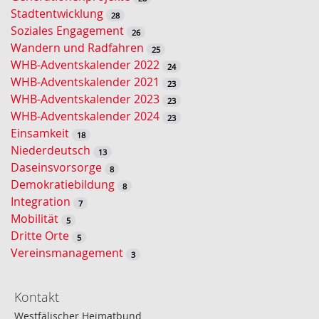
u
Stadtentwicklung
28
c
Soziales Engagement
26
h
Wandern und Radfahren
25
e
WHB-Adventskalender 2022
24
WHB-Adventskalender 2021
23
WHB-Adventskalender 2023
23
WHB-Adventskalender 2024
23
Einsamkeit
18
Niederdeutsch
13
Daseinsvorsorge
8
Demokratiebildung
8
Integration
7
Mobilität
5
Dritte Orte
5
Vereinsmanagement
3
Kontakt
Westfälischer Heimatbund