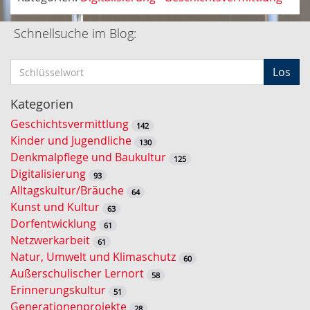
Schnellsuche im Blog:
S
Los
c
h
Kategorien
l
Geschichtsvermittlung
142
ü
Kinder und Jugendliche
130
s
Denkmalpflege und Baukultur
125
s
Digitalisierung
93
e
Alltagskultur/Bräuche
64
l
Kunst und Kultur
63
w
Dorfentwicklung
61
o
Netzwerkarbeit
61
r
Natur, Umwelt und Klimaschutz
60
t
Außerschulischer Lernort
58
-
Erinnerungskultur
51
S
Generationenprojekte
28