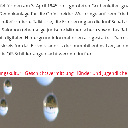
el für den am 3. April 1945 dort getöteten Grubenleiter Ign
Gedenkanlage für die Opfer beider Weltkriege auf dem Fried
ch-Reformierte Talkirche, die Erinnerung an die fünf Schatz
s Salomon (ehemalige jüdische Mitmenschen) sowie das Ra
t digitalen Hintergrundinformationen ausgestattet. Dankb
tskreis für das Einverständnis der Immobilienbesitzer, an d
ie QR-Schilder angebracht werden durften.
ungskultur
·
Geschichtsvermittlung
·
Kinder und Jugendliche