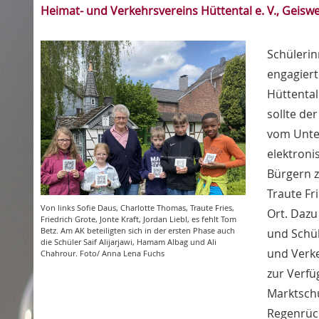
Heimat- und Verkehrsvereins Hüttental e. V., Geiswe
Schülerin
engagiert
Hüttental
sollte de
vom Unter
elektroni
Bürgern 
Traute Fr
Von links Sofie Daus, Charlotte Thomas, Traute Fries,
Ort. Dazu
Friedrich Grote, Jonte Kraft, Jordan Liebl, es fehlt Tom
Betz. Am AK beteiligten sich in der ersten Phase auch
und Schül
die Schüler Saif Alijarjawi, Hamam Albag und Ali
und Verke
Chahrour. Foto/ Anna Lena Fuchs
zur Verf
Marktsch
Regenrück