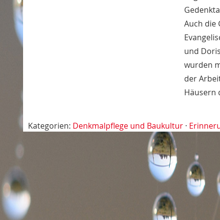
Gedenktaf
Auch die 
Evangelis
und Dori
wurden mi
der Arbei
Häusern d
Kategorien:
Denkmalpflege und Baukultur
·
Erinner