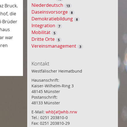
Niederdeutsch
az Bruck.
13
Daseinsvorsorge
8
hof, die
Demokratiebildung
8
ki-Brüder
Integration
7
thaus
Mobilität
5
ar war
Dritte Orte
5
eren
Vereinsmanagement
3
Kontakt
Westfälischer Heimatbund
Hausanschrift:
Kaiser-Wilhelm-Ring 3
48145 Münster
Postanschrift:
48133 Münster
E-Mail:
whb[at]whb.nrw
Tel.: 0251 203810-0
Fax: 0251 203810-29