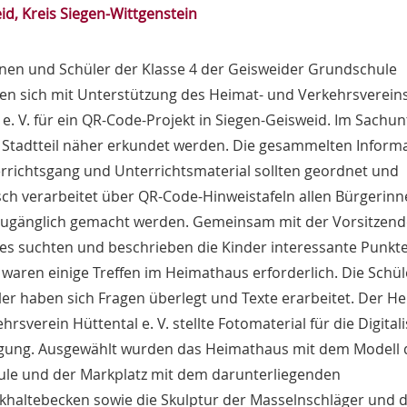
id, Kreis Siegen-Wittgenstein
nen und Schüler der Klasse 4 der Geisweider Grundschule
en sich mit Unterstützung des Heimat- und Verkehrsverein
 e. V. für ein QR-Code-Projekt in Siegen-Geisweid. Im Sachun
r Stadtteil näher erkundet werden. Die gesammelten Inform
richtsgang und Unterrichtsmaterial sollten geordnet und
sch verarbeitet über QR-Code-Hinweistafeln allen Bürgerin
zugänglich gemacht werden. Gemeinsam mit der Vorsitzen
ies suchten und beschrieben die Kinder interessante Punkte
 waren einige Treffen im Heimathaus erforderlich. Die Schü
er haben sich Fragen überlegt und Texte erarbeitet. Der He
hrsverein Hüttental e. V. stellte Fotomaterial für die Digital
ügung. Ausgewählt wurden das Heimathaus mit dem Modell 
ule und der Markplatz mit dem darunterliegenden
haltebecken sowie die Skulptur der Masselnschläger und d