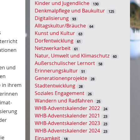
Kinder und Jugendliche
130
s
Denkmalpflege und Baukultur
125
s
Digitalisierung
93
e
Alltagskultur/Bräuche
64
l
s
Kunst und Kultur
63
w
Dorfentwicklung
terricht
61
o
Netzwerkarbeit
61
ationen
r
Natur, Umwelt und Klimaschutz
60
t
Außerschulischer Lernort
58
-
nen und
Erinnerungskultur
51
S
den
Generationenprojekte
28
u
 in ihrem
Stadtentwicklung
28
c
Soziales Engagement
lerinnen
26
h
Wandern und Radfahren
25
imat-
e
WHB-Adventskalender 2022
24
isierung
WHB-Adventskalender 2021
23
der
WHB-Adventskalender 2023
23
WHB-Adventskalender 2024
23
ie
Einsamkeit
18