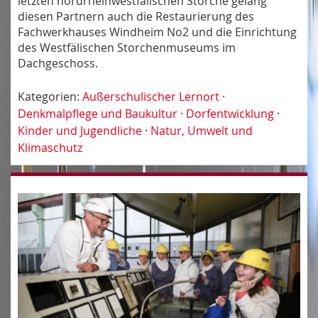
letzten nordrheinwestfälischen Störche gelang
diesen Partnern auch die Restaurierung des
Fachwerkhauses Windheim No2 und die Einrichtung
des Westfälischen Storchenmuseums im
Dachgeschoss.
Kategorien:
Außerschulischer Lernort
·
Denkmalpflege und Baukultur
·
Dorfentwicklung
·
Kinder und Jugendliche
·
Natur, Umwelt und
Klimaschutz