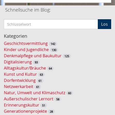
Schnellsuche im Blog:
S
Los
c
h
Kategorien
l
Geschichtsvermittlung
142
ü
Kinder und Jugendliche
130
s
Denkmalpflege und Baukultur
125
s
Digitalisierung
93
e
Alltagskultur/Bräuche
64
l
Kunst und Kultur
63
w
Dorfentwicklung
61
o
Netzwerkarbeit
61
r
Natur, Umwelt und Klimaschutz
60
t
Außerschulischer Lernort
58
-
Erinnerungskultur
51
S
Generationenprojekte
28
u