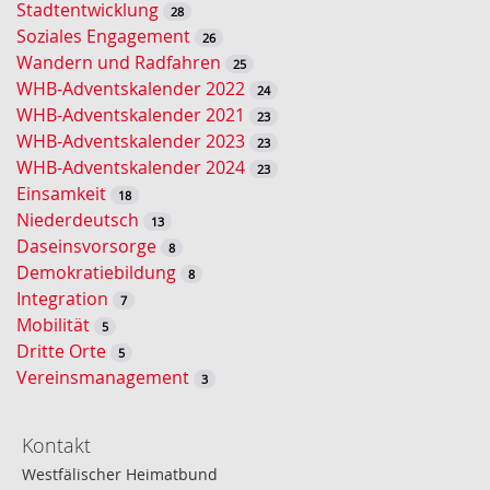
Stadtentwicklung
28
c
Soziales Engagement
26
h
Wandern und Radfahren
25
e
WHB-Adventskalender 2022
24
WHB-Adventskalender 2021
23
WHB-Adventskalender 2023
23
WHB-Adventskalender 2024
23
Einsamkeit
18
Niederdeutsch
13
Daseinsvorsorge
8
Demokratiebildung
8
Integration
7
Mobilität
5
Dritte Orte
5
Vereinsmanagement
3
Kontakt
Westfälischer Heimatbund