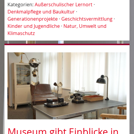
Kategorien:
Außerschulischer Lernort
·
Denkmalpflege und Baukultur
·
Generationenprojekte
·
Geschichtsvermittlung
·
Kinder und Jugendliche
·
Natur, Umwelt und
Klimaschutz
Museum gibt Einblicke in