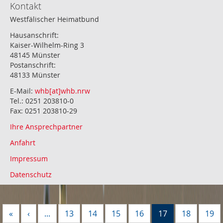
Kontakt
Westfälischer Heimatbund
Hausanschrift:
Kaiser-Wilhelm-Ring 3
48145 Münster
Postanschrift:
48133 Münster
E-Mail:
whb[at]whb.nrw
Tel.: 0251 203810-0
Fax: 0251 203810-29
Ihre Ansprechpartner
Anfahrt
Impressum
Datenschutz
«
‹
...
13
14
15
16
17
18
19