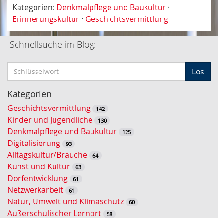
Kategorien:
Denkmalpflege und Baukultur
·
Erinnerungskultur
·
Geschichtsvermittlung
Schnellsuche im Blog:
S
Los
c
h
Kategorien
l
Geschichtsvermittlung
142
ü
Kinder und Jugendliche
130
s
Denkmalpflege und Baukultur
125
s
Digitalisierung
93
e
Alltagskultur/Bräuche
64
l
Kunst und Kultur
63
w
Dorfentwicklung
61
o
Netzwerkarbeit
61
r
Natur, Umwelt und Klimaschutz
60
t
Außerschulischer Lernort
58