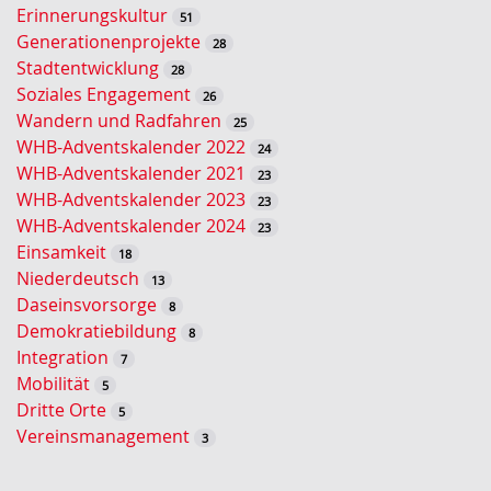
-
Erinnerungskultur
51
S
Generationenprojekte
28
u
Stadtentwicklung
28
c
Soziales Engagement
26
h
Wandern und Radfahren
25
e
WHB-Adventskalender 2022
24
WHB-Adventskalender 2021
23
WHB-Adventskalender 2023
23
WHB-Adventskalender 2024
23
Einsamkeit
18
Niederdeutsch
13
Daseinsvorsorge
8
Demokratiebildung
8
Integration
7
Mobilität
5
Dritte Orte
5
Vereinsmanagement
3