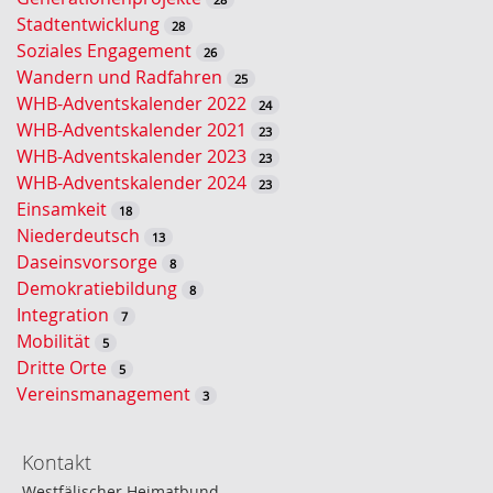
u
Stadtentwicklung
28
c
Soziales Engagement
26
h
Wandern und Radfahren
25
e
WHB-Adventskalender 2022
24
WHB-Adventskalender 2021
23
WHB-Adventskalender 2023
23
WHB-Adventskalender 2024
23
Einsamkeit
18
Niederdeutsch
13
Daseinsvorsorge
8
Demokratiebildung
8
Integration
7
Mobilität
5
Dritte Orte
5
Vereinsmanagement
3
Kontakt
Westfälischer Heimatbund