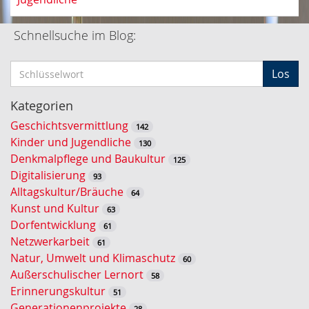
Schnellsuche im Blog:
S
Los
c
h
Kategorien
l
Geschichtsvermittlung
142
ü
Kinder und Jugendliche
130
s
Denkmalpflege und Baukultur
125
s
Digitalisierung
93
e
Alltagskultur/Bräuche
64
l
Kunst und Kultur
63
w
Dorfentwicklung
61
o
Netzwerkarbeit
61
r
Natur, Umwelt und Klimaschutz
60
t
Außerschulischer Lernort
58
-
Erinnerungskultur
51
S
Generationenprojekte
28