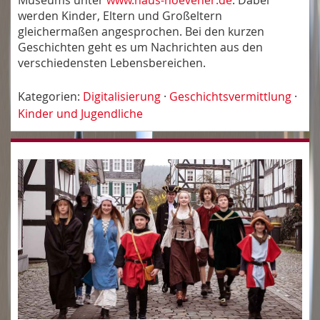
Museums unter
www.haus-hoevener.de
. Dabei
werden Kinder, Eltern und Großeltern
gleichermaßen angesprochen. Bei den kurzen
Geschichten geht es um Nachrichten aus den
verschiedensten Lebensbereichen.
Kategorien:
Digitalisierung
·
Geschichtsvermittlung
·
Kinder und Jugendliche