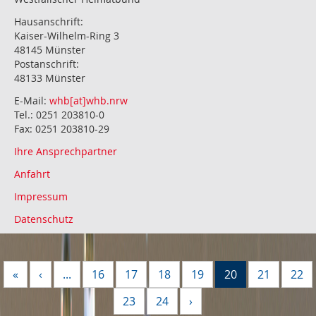
Hausanschrift:
Kaiser-Wilhelm-Ring 3
48145 Münster
Postanschrift:
48133 Münster
E-Mail:
whb[at]whb.nrw
Tel.: 0251 203810-0
Fax: 0251 203810-29
Ihre Ansprechpartner
Anfahrt
Impressum
Datenschutz
«
‹
...
16
17
18
19
20
21
22
23
24
›