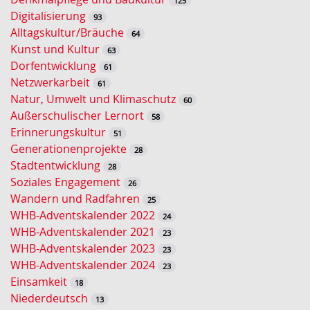
125
s
Digitalisierung
93
e
Alltagskultur/Bräuche
64
l
Kunst und Kultur
63
w
Dorfentwicklung
61
o
Netzwerkarbeit
61
r
Natur, Umwelt und Klimaschutz
60
t
Außerschulischer Lernort
58
-
Erinnerungskultur
51
S
Generationenprojekte
28
u
Stadtentwicklung
28
c
Soziales Engagement
26
h
Wandern und Radfahren
25
e
WHB-Adventskalender 2022
24
WHB-Adventskalender 2021
23
WHB-Adventskalender 2023
23
WHB-Adventskalender 2024
23
Einsamkeit
18
Niederdeutsch
13