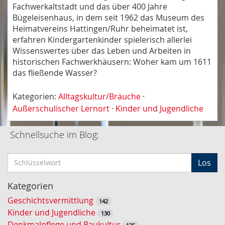
Fachwerkaltstadt und das über 400 Jahre
Bügeleisenhaus, in dem seit 1962 das Museum des
Heimatvereins Hattingen/Ruhr beheimatet ist,
erfahren Kindergartenkinder spielerisch allerlei
Wissenswertes über das Leben und Arbeiten in
historischen Fachwerkhäusern: Woher kam um 1611
das fließende Wasser?
Kategorien:
Alltagskultur/Bräuche
·
Außerschulischer Lernort
·
Kinder und Jugendliche
Schnellsuche im Blog:
S
Los
c
h
Kategorien
l
Geschichtsvermittlung
142
ü
Kinder und Jugendliche
130
s
Denkmalpflege und Baukultur