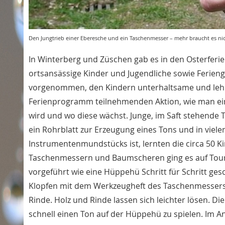
Den Jungtrieb einer Eberesche und ein Taschenmesser – mehr braucht es ni
In Winterberg und Züschen gab es in den Osterferi
ortsansässige Kinder und Jugendliche sowie Ferieng
vorgenommen, den Kindern unterhaltsame und lehr
Ferienprogramm teilnehmenden Aktion, wie man eine
wird und wo diese wächst. Junge, im Saft stehende 
ein Rohrblatt zur Erzeugung eines Tons und in viel
Instrumentenmundstücks ist, lernten die circa 50 K
Taschenmessern und Baumscheren ging es auf Tour.
vorgeführt wie eine Hüppehü Schritt für Schritt ges
Klopfen mit dem Werkzeugheft des Taschenmessers 
Rinde. Holz und Rinde lassen sich leichter lösen. D
schnell einen Ton auf der Hüppehü zu spielen. Im