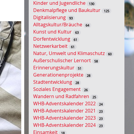
Kinder und Jugendliche
130
s
Denkmalpflege und Baukultur
125
s
Digitalisierung
93
e
Alltagskultur/Bräuche
64
l
Kunst und Kultur
63
w
Dorfentwicklung
61
o
Netzwerkarbeit
61
r
Natur, Umwelt und Klimaschutz
60
t
Außerschulischer Lernort
58
-
Erinnerungskultur
51
S
Generationenprojekte
28
u
Stadtentwicklung
28
c
Soziales Engagement
26
h
Wandern und Radfahren
25
e
WHB-Adventskalender 2022
24
WHB-Adventskalender 2021
23
WHB-Adventskalender 2023
23
WHB-Adventskalender 2024
23
Einsamkeit
18