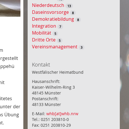
Niederdeutsch
13
Daseinsvorsorge
8
Demokratiebildung
8
Integration
7
Mobilität
5
Dritte Orte
5
Vereinsmanagement
3
am
gestellt
Kontakt
Hüppehü
Westfälischer Heimatbund
Hausanschrift:
mit
Kaiser-Wilhelm-Ring 3
48145 Münster
itetes
Postanschrift:
48133 Münster
unter der
E-Mail:
whb[at]whb.nrw
was Übung
Tel.: 0251 203810-0
t.
Fax: 0251 203810-29