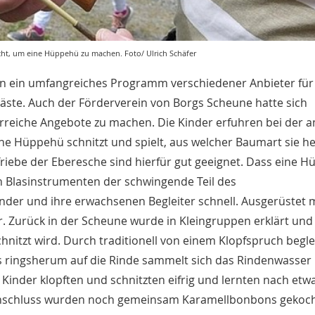
cht, um eine Hüppehü zu machen. Foto/ Ulrich Schäfer
en ein umfangreiches Programm verschiedener Anbieter für
äste. Auch der Förderverein von Borgs Scheune hatte sich
reiche Angebote zu machen. Die Kinder erfuhren bei der 
 Hüppehü schnitzt und spielt, aus welcher Baumart sie her
Triebe der Eberesche sind hierfür gut geeignet. Dass eine 
en Blasinstrumenten der schwingende Teil des
inder und ihre erwachsenen Begleiter schnell. Ausgerüstet 
 Zurück in der Scheune wurde in Kleingruppen erklärt und
chnitzt wird. Durch traditionell von einem Klopfspruch begle
ringsherum auf die Rinde sammelt sich das Rindenwasser 
ie Kinder klopften und schnitzten eifrig und lernten nach et
 Anschluss wurden noch gemeinsam Karamellbonbons gekoch