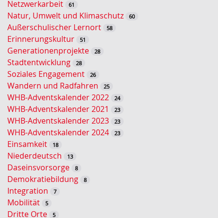
Netzwerkarbeit
61
r
Natur, Umwelt und Klimaschutz
60
t
Außerschulischer Lernort
58
-
Erinnerungskultur
51
S
Generationenprojekte
28
u
Stadtentwicklung
28
c
Soziales Engagement
26
h
Wandern und Radfahren
25
e
WHB-Adventskalender 2022
24
WHB-Adventskalender 2021
23
WHB-Adventskalender 2023
23
WHB-Adventskalender 2024
23
Einsamkeit
18
Niederdeutsch
13
Daseinsvorsorge
8
Demokratiebildung
8
Integration
7
Mobilität
5
Dritte Orte
5