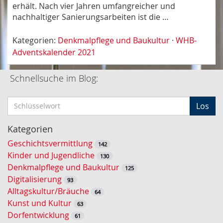
erhält. Nach vier Jahren umfangreicher und
nachhaltiger Sanierungsarbeiten ist die …
Kategorien:
Denkmalpflege und Baukultur
·
WHB-
Adventskalender 2021
Schnellsuche im Blog:
S
Los
c
h
Kategorien
l
Geschichtsvermittlung
142
ü
Kinder und Jugendliche
130
s
Denkmalpflege und Baukultur
125
s
Digitalisierung
93
e
Alltagskultur/Bräuche
64
l
Kunst und Kultur
63
w
Dorfentwicklung
61
o