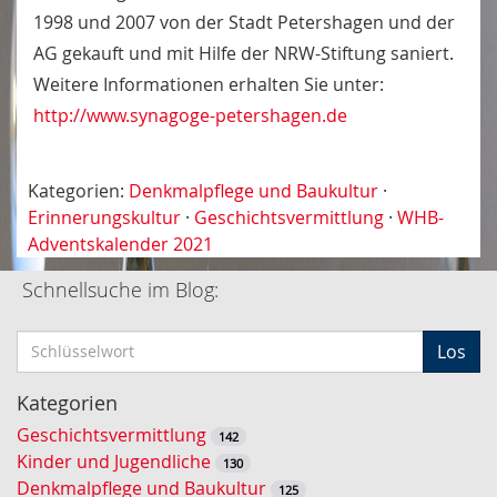
1998 und 2007 von der Stadt Petershagen und der
AG gekauft und mit Hilfe der NRW-Stiftung saniert.
Weitere Informationen erhalten Sie unter:
http://www.synagoge-petershagen.de
Kategorien:
Denkmalpflege und Baukultur
·
Erinnerungskultur
·
Geschichtsvermittlung
·
WHB-
Adventskalender 2021
Schnellsuche im Blog:
S
Los
c
h
Kategorien
l
Geschichtsvermittlung
142
ü
Kinder und Jugendliche
130
s
Denkmalpflege und Baukultur
125