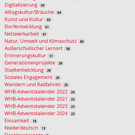
s
Digitalisierung
93
e
Alltagskultur/Bräuche
64
l
Kunst und Kultur
63
w
Dorfentwicklung
61
o
Netzwerkarbeit
61
r
Natur, Umwelt und Klimaschutz
60
t
Außerschulischer Lernort
58
-
Erinnerungskultur
51
S
Generationenprojekte
28
u
Stadtentwicklung
28
c
Soziales Engagement
26
h
Wandern und Radfahren
25
e
WHB-Adventskalender 2022
24
WHB-Adventskalender 2021
23
WHB-Adventskalender 2023
23
WHB-Adventskalender 2024
23
Einsamkeit
18
Niederdeutsch
13
Daseinsvorsorge