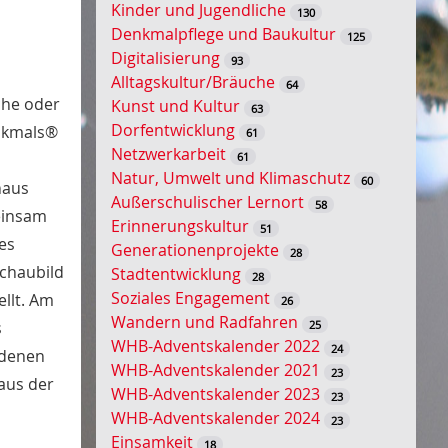
Kinder und Jugendliche
130
s
Denkmalpflege und Baukultur
125
s
Digitalisierung
93
e
Alltagskultur/Bräuche
64
l
che oder
Kunst und Kultur
63
w
Dorfentwicklung
enkmals®
61
o
Netzwerkarbeit
61
r
Natur, Umwelt und Klimaschutz
60
haus
t
Außerschulischer Lernort
58
-
meinsam
Erinnerungskultur
51
S
es
Generationenprojekte
28
u
chaubild
Stadtentwicklung
28
c
Soziales Engagement
llt. Am
26
h
Wandern und Radfahren
25
s
e
WHB-Adventskalender 2022
24
edenen
WHB-Adventskalender 2021
23
aus der
WHB-Adventskalender 2023
23
WHB-Adventskalender 2024
23
Einsamkeit
18