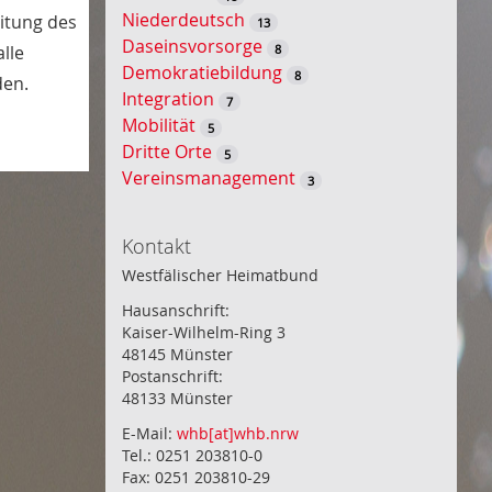
Niederdeutsch
eitung des
13
Daseinsvorsorge
8
lle
Demokratiebildung
8
den.
Integration
7
Mobilität
5
Dritte Orte
5
Vereinsmanagement
3
Kontakt
Westfälischer Heimatbund
Hausanschrift:
Kaiser-Wilhelm-Ring 3
48145 Münster
Postanschrift:
48133 Münster
E-Mail:
whb[at]whb.nrw
Tel.: 0251 203810-0
Fax: 0251 203810-29