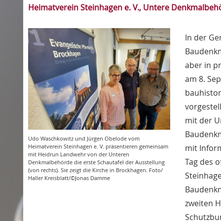
Heimatverein Steinhagen e. V., Untere Denkmalbeh
In der Ge
Baudenkmä
aber in p
am 8. Sep
bauhistor
vorgestel
mit der 
Baudenkm
Udo Waschkowitz und Jürgen Obelode vom
Heimatverein Steinhagen e. V. präsentieren gemeinsam
mit Infor
mit Heidrun Landwehr von der Unteren
Tag des o
Denkmalbehörde die erste Schautafel der Ausstellung
(von rechts). Sie zeigt die Kirche in Brockhagen. Foto/
Steinhag
Haller Kreisblatt/©Jonas Damme
Baudenkm
zweiten H
Schutzbu