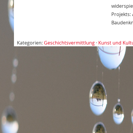
widerspie
Projekts:
Baudenkmä
Kategorien:
Geschichtsvermittlung
·
Kunst und Kult