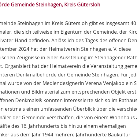
örde Gemeinde Steinhagen, Kreis Gütersloh
meinde Steinhagen im Kreis Gütersloh gibt es insgesamt 40
ler, die sich teilweise im Eigentum der Gemeinde, der Kir
rivater Hand befinden. Anlässlich des Tages des offenen D
tember 2024 hat der Heimatverein Steinhagen e. V. diese
ischen Zeugnisse in einer Ausstellung im Steinhagener Rat
lt. Organisiert hat der Heimatverein die Veranstaltung ge
Unteren Denkmalbehörde der Gemeinde Steinhagen. Für jed
al wurde von der Mediendesignerin Verena Venjakob ein S
mationen und Bildmaterial zum entsprechenden Objekt erste
ffenen Denkmals® konnten Interessierte sich so im Rathau
en erstmals einen umfassenden Überblick über die verschi
äler der Gemeinde verschaffen, die von einem Wohnhaus 
älfte des 16. Jahrhunderts bis hin zu einem ehemaligen
nker aus dem Jahr 1944 mehrere Jahrhunderte Baukultur