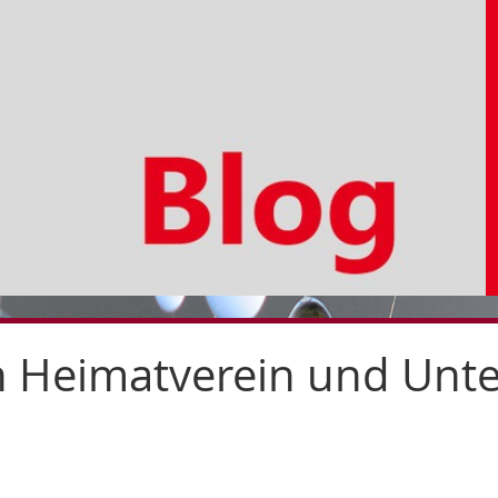
Zur
Zur
Zum
Hauptnavigation
Seitennavigation
Inhalt
 Heimatverein und Unte