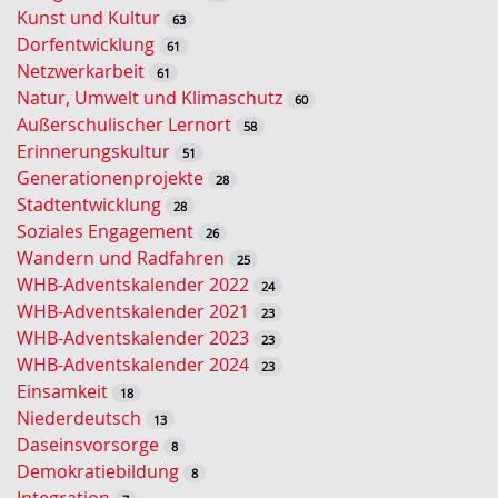
l
Kunst und Kultur
63
w
Dorfentwicklung
61
o
Netzwerkarbeit
61
r
Natur, Umwelt und Klimaschutz
60
t
Außerschulischer Lernort
58
-
Erinnerungskultur
51
S
Generationenprojekte
28
u
Stadtentwicklung
28
c
Soziales Engagement
26
h
Wandern und Radfahren
25
e
WHB-Adventskalender 2022
24
WHB-Adventskalender 2021
23
WHB-Adventskalender 2023
23
WHB-Adventskalender 2024
23
Einsamkeit
18
Niederdeutsch
13
Daseinsvorsorge
8
Demokratiebildung
8
Integration