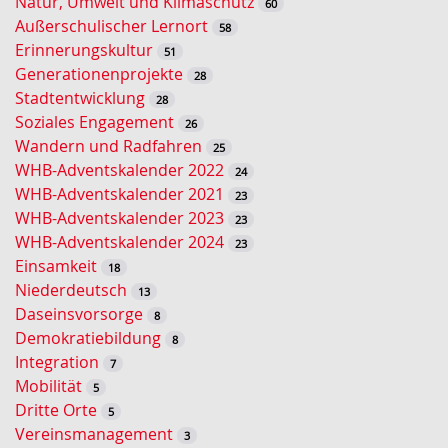
Natur, Umwelt und Klimaschutz
60
t
Außerschulischer Lernort
58
-
Erinnerungskultur
51
S
Generationenprojekte
28
u
Stadtentwicklung
28
c
Soziales Engagement
26
h
Wandern und Radfahren
25
e
WHB-Adventskalender 2022
24
WHB-Adventskalender 2021
23
WHB-Adventskalender 2023
23
WHB-Adventskalender 2024
23
Einsamkeit
18
Niederdeutsch
13
Daseinsvorsorge
8
Demokratiebildung
8
Integration
7
Mobilität
5
Dritte Orte
5
Vereinsmanagement
3