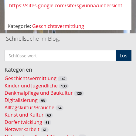
https://sites.google.com/site/sgvunna/uebersicht
Kategorie:
Geschichtsvermittlung
Schnellsuche im Blog:
S
Los
c
h
Kategorien
l
Geschichtsvermittlung
142
ü
Kinder und Jugendliche
130
s
Denkmalpflege und Baukultur
125
s
Digitalisierung
93
e
Alltagskultur/Bräuche
64
l
Kunst und Kultur
63
w
Dorfentwicklung
61
o
Netzwerkarbeit
61
r