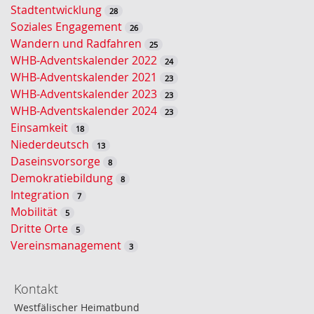
u
Stadtentwicklung
28
c
Soziales Engagement
26
h
Wandern und Radfahren
25
e
WHB-Adventskalender 2022
24
WHB-Adventskalender 2021
23
WHB-Adventskalender 2023
23
WHB-Adventskalender 2024
23
Einsamkeit
18
Niederdeutsch
13
Daseinsvorsorge
8
Demokratiebildung
8
Integration
7
Mobilität
5
Dritte Orte
5
Vereinsmanagement
3
Kontakt
Westfälischer Heimatbund