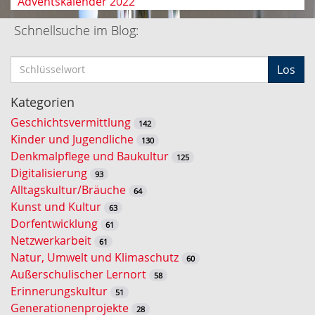
Adventskalender 2022
Schnellsuche im Blog:
S
Los
c
h
Kategorien
l
Geschichtsvermittlung
142
ü
Kinder und Jugendliche
130
s
Denkmalpflege und Baukultur
125
s
Digitalisierung
93
e
Alltagskultur/Bräuche
64
l
Kunst und Kultur
63
w
Dorfentwicklung
61
o
Netzwerkarbeit
61
r
Natur, Umwelt und Klimaschutz
60
t
Außerschulischer Lernort
58
-
Erinnerungskultur
51
S
Generationenprojekte
28