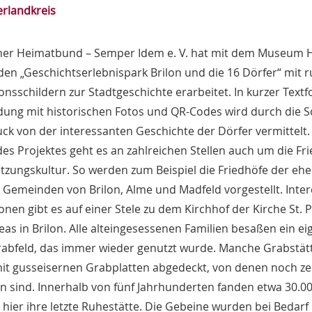
erlandkreis
oner Heimatbund – Semper Idem e. V. hat mit dem Museum 
en „Geschichtserlebnispark Brilon und die 16 Dörfer“ mit 
onsschildern zur Stadtgeschichte erarbeitet. In kurzer Text
dung mit historischen Fotos und QR-Codes wird durch die S
uck von der interessanten Geschichte der Dörfer vermittelt.
s Projektes geht es an zahlreichen Stellen auch um die Fri
tzungskultur. So werden zum Beispiel die Friedhöfe der eh
 Gemeinden von Brilon, Alme und Madfeld vorgestellt. Inte
onen gibt es auf einer Stele zu dem Kirchhof der Kirche St. 
as in Brilon. Alle alteingesessenen Familien besaßen ein e
rabfeld, das immer wieder genutzt wurde. Manche Grabstät
it gusseisernen Grabplatten abgedeckt, von denen noch z
 sind. Innerhalb von fünf Jahrhunderten fanden etwa 30.0
hier ihre letzte Ruhestätte. Die Gebeine wurden bei Bedarf