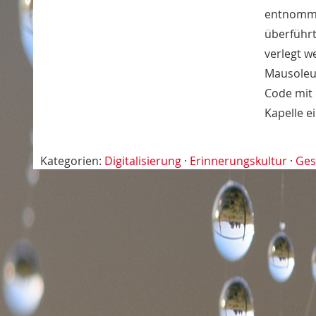
entnommen
überführt
verlegt w
Mausoleum
Code mit 
Kapelle e
Kategorien:
Digitalisierung
·
Erinnerungskultur
·
Ges