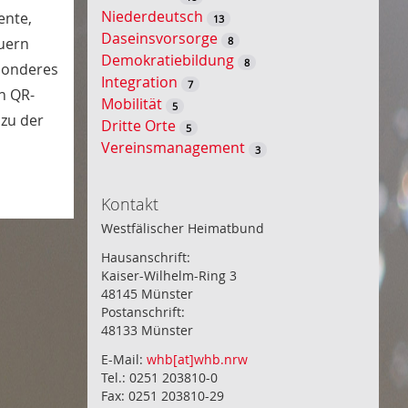
Niederdeutsch
ente,
13
Daseinsvorsorge
8
auern
Demokratiebildung
8
esonderes
Integration
7
en QR-
Mobilität
5
 zu der
Dritte Orte
5
Vereinsmanagement
3
Kontakt
Westfälischer Heimatbund
Hausanschrift:
Kaiser-Wilhelm-Ring 3
48145 Münster
Postanschrift:
48133 Münster
E-Mail:
whb[at]whb.nrw
Tel.: 0251 203810-0
Fax: 0251 203810-29