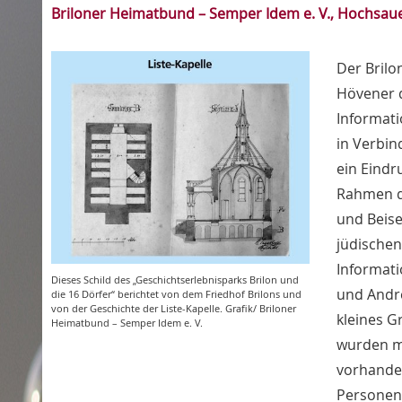
Briloner Heimatbund – Semper Idem e. V., Hochsau
Der Bril
Hövener d
Informati
in Verbin
ein Eindr
Rahmen de
und Beise
jüdischen
Informati
Dieses Schild des „Geschichtserlebnisparks Brilon und
und Andre
die 16 Dörfer“ berichtet von dem Friedhof Brilons und
von der Geschichte der Liste-Kapelle. Grafik/ Briloner
kleines G
Heimatbund – Semper Idem e. V.
wurden m
vorhanden
Personen 