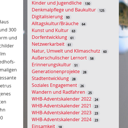
Kinder und Jugendliche
130
s
Denkmalpflege und Baukultur
125
s
Digitalisierung
93
e
Haus
Alltagskultur/Bräuche
64
l
rund 300
Kunst und Kultur
63
w
Dorfentwicklung
form und
61
o
Netzwerkarbeit
61
childer
r
Natur, Umwelt und Klimaschutz
60
 Im
t
Außerschulischer Lernort
58
-
edhofs-
Erinnerungskultur
51
S
emaligen
Generationenprojekte
28
u
ressante
Stadtentwicklung
28
c
Soziales Engagement
Petrus
26
h
Wandern und Radfahren
25
igenes
e
WHB-Adventskalender 2022
24
ten
WHB-Adventskalender 2021
23
ehn
WHB-Adventskalender 2023
23
00
WHB-Adventskalender 2024
23
Einsamkeit
18