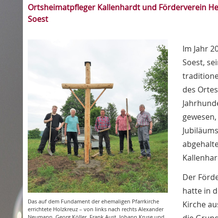
Ortsheimatpfleger Kallenhardt und Förderverein He
Soest
Im Jahr 2
Soest, se
tradition
des Ortes
Jahrhunde
gewesen, 
Jubiläums
abgehalt
Kallenhar
Der Förde
hatte in
Das auf dem Fundament der ehemaligen Pfarrkirche
Kirche au
errichtete Holzkreuz – von links nach rechts Alexander
Neumann, Georg Köller, Frank Aust, Johann Kruse und