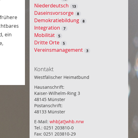
-
Niederdeutsch
13
Daseinsvorsorge
8
frühere
Demokratiebildung
8
chtbares
Integration
7
d, ein
Mobilität
5
Dritte Orte
e,
5
Vereinsmanagement
3
Kontakt
Westfälischer Heimatbund
Hausanschrift:
Kaiser-Wilhelm-Ring 3
48145 Münster
Postanschrift:
48133 Münster
E-Mail:
whb[at]whb.nrw
Tel.: 0251 203810-0
Fax: 0251 203810-29