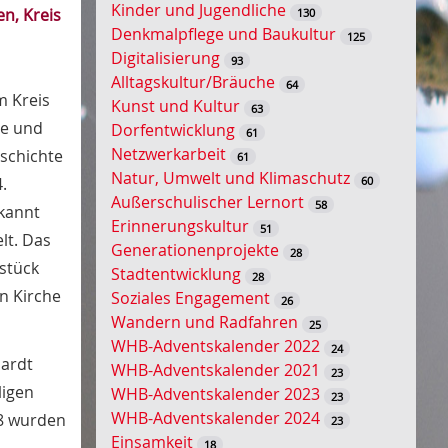
Kinder und Jugendliche
n, Kreis
130
s
Denkmalpflege und Baukultur
125
s
Digitalisierung
93
e
Alltagskultur/Bräuche
64
l
m Kreis
Kunst und Kultur
63
w
ge und
Dorfentwicklung
61
o
Netzwerkarbeit
eschichte
61
r
Natur, Umwelt und Klimaschutz
60
.
t
Außerschulischer Lernort
58
ekannt
-
Erinnerungskultur
51
S
lt. Das
Generationenprojekte
28
u
stück
Stadtentwicklung
28
c
n Kirche
Soziales Engagement
26
h
Wandern und Radfahren
25
e
WHB-Adventskalender 2022
24
hardt
WHB-Adventskalender 2021
23
ligen
WHB-Adventskalender 2023
23
WHB-Adventskalender 2024
18 wurden
23
Einsamkeit
18