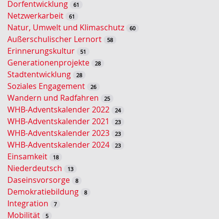
Dorfentwicklung
61
o
Netzwerkarbeit
61
r
Natur, Umwelt und Klimaschutz
60
t
Außerschulischer Lernort
58
-
Erinnerungskultur
51
S
Generationenprojekte
28
u
Stadtentwicklung
28
c
Soziales Engagement
26
h
Wandern und Radfahren
25
e
WHB-Adventskalender 2022
24
WHB-Adventskalender 2021
23
WHB-Adventskalender 2023
23
WHB-Adventskalender 2024
23
Einsamkeit
18
Niederdeutsch
13
Daseinsvorsorge
8
Demokratiebildung
8
Integration
7
Mobilität
5