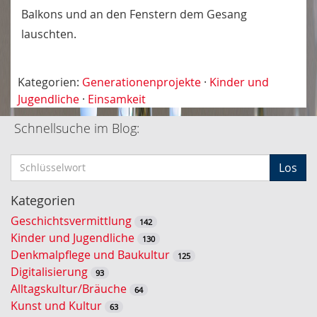
Balkons und an den Fenstern dem Gesang
lauschten.
Kategorien:
Generationenprojekte
·
Kinder und
Jugendliche
·
Einsamkeit
Schnellsuche im Blog:
S
Los
c
h
Kategorien
l
Geschichtsvermittlung
142
ü
Kinder und Jugendliche
130
s
Denkmalpflege und Baukultur
125
s
Digitalisierung
93
e
Alltagskultur/Bräuche
64
l
Kunst und Kultur
63
w