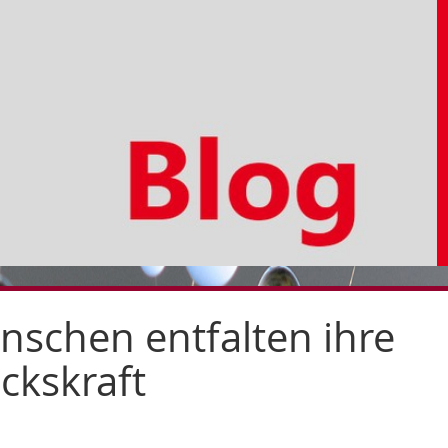
Zur
Zur
Zum
Hauptnavigation
Seitennavigation
Inhalt
nschen entfalten ihre
ckskraft