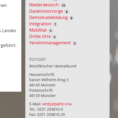
Niederdeutsch
enen
13
Daseinsvorsorge
8
Demokratiebildung
8
Integration
7
Mobilität
es Landes
5
Dritte Orte
5
Vereinsmanagement
3
rgeführt.
Kontakt
Westfälischer Heimatbund
Hausanschrift:
Kaiser-Wilhelm-Ring 3
48145 Münster
Postanschrift:
48133 Münster
E-Mail:
whb[at]whb.nrw
Tel.: 0251 203810-0
Fax: 0251 203810-29