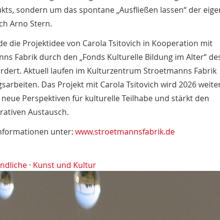
ts, sondern um das spontane „Ausfließen lassen“ der eig
ch Arno Stern.
e die Projektidee von Carola Tsitovich in Kooperation mit
ns Fabrik durch den „Fonds Kulturelle Bildung im Alter“ d
dert. Aktuell laufen im Kulturzentrum Stroetmanns Fabrik
sarbeiten. Das Projekt mit Carola Tsitovich wird 2026 weite
t neue Perspektiven für kulturelle Teilhabe und stärkt den
rativen Austausch.
nformationen unter:
www.stroetmannsfabrik.de
ndliche
·
Kunst und Kultur