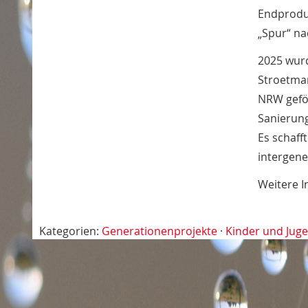
Endproduk
„Spur“ na
2025 wurd
Stroetman
NRW geför
Sanierung
Es schaff
intergene
Weitere I
Kategorien:
Generationenprojekte
·
Kinder und Juge