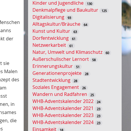
Kinder und Jugendliche
130
s
Denkmalpflege und Baukultur
125
s
Digitalisierung
93
e
 Menschen
Alltagskultur/Bräuche
64
l
manns
Kunst und Kultur
63
w
Dorfentwicklung
nkt der
61
o
Netzwerkarbeit
61
r
Natur, Umwelt und Klimaschutz
60
t
Außerschulischer Lernort
58
-
t sie
Erinnerungskultur
51
S
es Malen
Generationenprojekte
28
u
nzept des
Stadtentwicklung
28
c
Soziales Engagement
 am
26
h
Wandern und Radfahren
25
usst
e
WHB-Adventskalender 2022
24
nen, in
WHB-Adventskalender 2021
23
einsames
WHB-Adventskalender 2023
23
gen, die
WHB-Adventskalender 2024
23
es
Einsamkeit
18