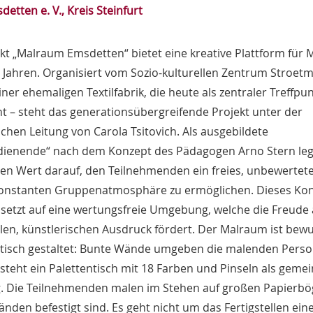
etten e. V., Kreis Steinfurt
kt „Malraum Emsdetten“ bietet eine kreative Plattform für
 Jahren. Organisiert vom Sozio-kulturellen Zentrum Stroet
einer ehemaligen Textilfabrik, die heute als zentraler Treffpu
nt – steht das generationsübergreifende Projekt unter der
schen Leitung von Carola Tsitovich. Als ausgebildete
dienende“ nach dem Konzept des Pädagogen Arno Stern leg
n Wert darauf, den Teilnehmenden ein freies, unbewertet
 konstanten Gruppenatmosphäre zu ermöglichen. Dieses Ko
 setzt auf eine wertungsfreie Umgebung, welche die Freude
llen, künstlerischen Ausdruck fördert. Der Malraum ist bew
tisch gestaltet: Bunte Wände umgeben die malenden Perso
 steht ein Palettentisch mit 18 Farben und Pinseln als gem
. Die Teilnehmenden malen im Stehen auf großen Papierbö
nden befestigt sind. Es geht nicht um das Fertigstellen ein