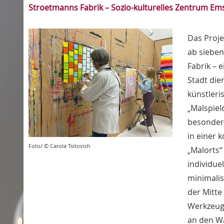
Stroetmanns Fabrik – Sozio-kulturelles Zentrum Emsd
Das Proje
ab sieben
Fabrik – 
Stadt die
künstleri
„Malspiel
besondere
in einer
Foto/ © Carola Tsitovich
„Malorts“
individue
minimalis
der Mitte
Werkzeug
an den Wä