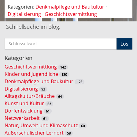
Kategorien:
Denkmalpflege und Baukultur
·
Digitalisierung
·
Geschichtsvermittlung
Schnellsuche im Blog:
S
Los
c
h
Kategorien
l
Geschichtsvermittlung
142
ü
Kinder und Jugendliche
130
s
Denkmalpflege und Baukultur
125
s
Digitalisierung
93
e
Alltagskultur/Bräuche
64
l
Kunst und Kultur
63
w
Dorfentwicklung
61
o
Netzwerkarbeit
61
r
Natur, Umwelt und Klimaschutz
60
t
Außerschulischer Lernort
58
-