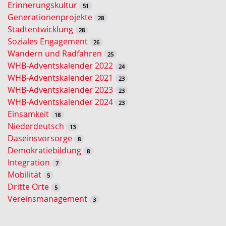
Erinnerungskultur
51
S
Generationenprojekte
28
u
Stadtentwicklung
28
c
Soziales Engagement
26
h
Wandern und Radfahren
25
e
WHB-Adventskalender 2022
24
WHB-Adventskalender 2021
23
WHB-Adventskalender 2023
23
WHB-Adventskalender 2024
23
Einsamkeit
18
Niederdeutsch
13
Daseinsvorsorge
8
Demokratiebildung
8
Integration
7
Mobilität
5
Dritte Orte
5
Vereinsmanagement
3