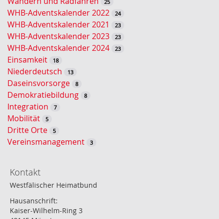
Wandern und Radfahren
25
e
WHB-Adventskalender 2022
24
WHB-Adventskalender 2021
23
WHB-Adventskalender 2023
23
WHB-Adventskalender 2024
23
Einsamkeit
18
Niederdeutsch
13
Daseinsvorsorge
8
Demokratiebildung
8
Integration
7
Mobilität
5
Dritte Orte
5
Vereinsmanagement
3
Kontakt
Westfälischer Heimatbund
Hausanschrift:
Kaiser-Wilhelm-Ring 3