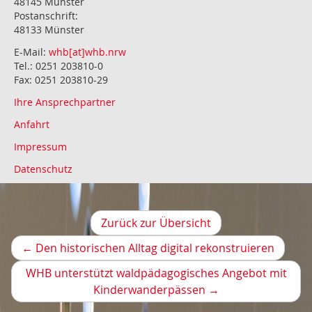
48145 Münster
Postanschrift:
48133 Münster
E-Mail:
whb[at]whb.nrw
Tel.: 0251 203810-0
Fax: 0251 203810-29
Ihre Ansprechpartner
Anfahrt
Impressum
Datenschutz
Zurück zur Übersicht
Vorher
←
Den historischen Alltag digital rekonstruieren
Artikel
WHB unterstützt waldpädagogisches Angebot mit
Nächster
Kinderwanderpässen
→
Artikel