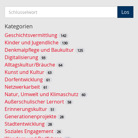
S
Los
c
h
Kategorien
l
Geschichtsvermittlung
142
ü
Kinder und Jugendliche
130
s
Denkmalpflege und Baukultur
125
s
Digitalisierung
93
e
Alltagskultur/Bräuche
64
l
Kunst und Kultur
63
w
Dorfentwicklung
61
o
Netzwerkarbeit
61
r
Natur, Umwelt und Klimaschutz
60
t
Außerschulischer Lernort
58
-
Erinnerungskultur
51
S
Generationenprojekte
28
u
Stadtentwicklung
28
c
Soziales Engagement
26
h