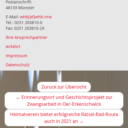
Postanschrift:
48133 Münster
E-Mail:
whb[at]whb.nrw
Tel.: 0251 203810-0
Fax: 0251 203810-29
Ihre Ansprechpartner
Anfahrt
Impressum
Datenschutz
Zurück zur Übersicht
←
Erinnerungsort und Geschichtsprojekt zur
Vorheriger
Zwangsarbeit in Oer-Erkenschwick
Artikel
Heimatverein bietet erfolgreiche Rätsel-Rad-Route
Nächster
auch in 2021 an
→
Artikel