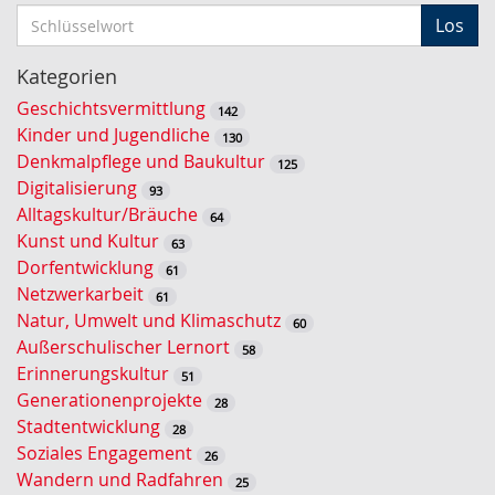
S
Los
c
h
Kategorien
l
Geschichtsvermittlung
142
ü
Kinder und Jugendliche
130
s
Denkmalpflege und Baukultur
125
s
Digitalisierung
93
e
Alltagskultur/Bräuche
64
l
Kunst und Kultur
63
w
Dorfentwicklung
61
o
Netzwerkarbeit
61
r
Natur, Umwelt und Klimaschutz
60
t
Außerschulischer Lernort
58
-
Erinnerungskultur
51
S
Generationenprojekte
28
u
Stadtentwicklung
28
c
Soziales Engagement
26
h
Wandern und Radfahren
25
e