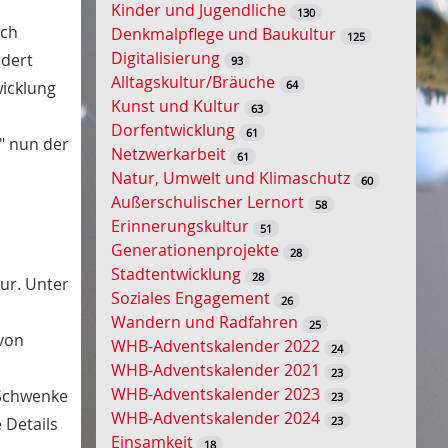
Kinder und Jugendliche
130
s
sch
Denkmalpflege und Baukultur
125
s
Digitalisierung
rdert
93
e
Alltagskultur/Bräuche
64
icklung
l
Kunst und Kultur
63
w
Dorfentwicklung
61
o
" nun der
Netzwerkarbeit
61
r
Natur, Umwelt und Klimaschutz
60
t
Außerschulischer Lernort
58
-
Erinnerungskultur
51
S
Generationenprojekte
28
u
Stadtentwicklung
28
our. Unter
c
Soziales Engagement
26
h
Wandern und Radfahren
25
e
von
WHB-Adventskalender 2022
24
WHB-Adventskalender 2021
23
WHB-Adventskalender 2023
 Schwenke
23
WHB-Adventskalender 2024
23
 Details
Einsamkeit
18