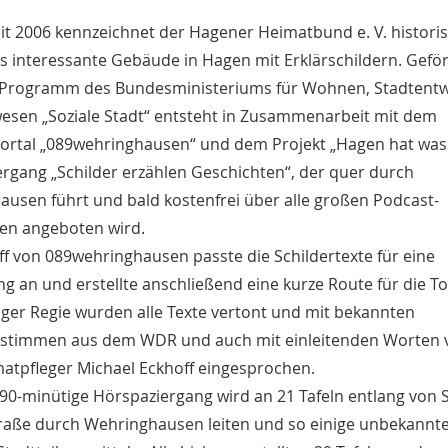
eit 2006 kennzeichnet der Hagener Heimatbund e. V. histori
 interessante Gebäude in Hagen mit Erklärschildern. Gefö
 Programm des Bundesministeriums für Wohnen, Stadtentw
esen „Soziale Stadt“ entsteht in Zusammenarbeit mit dem
portal „089wehringhausen“ und dem Projekt „Hagen hat was
rgang „Schilder erzählen Geschichten“, der quer durch
usen führt und bald kostenfrei über alle großen Podcast-
en angeboten wird.
ff von 089wehringhausen passte die Schildertexte für eine
g an und erstellte anschließend eine kurze Route für die T
ger Regie wurden alle Texte vertont und mit bekannten
stimmen aus dem WDR und auch mit einleitenden Worten 
atpfleger Michael Eckhoff eingesprochen.
90-minütige Hörspaziergang wird an 21 Tafeln entlang von
raße durch Wehringhausen leiten und so einige unbekannte