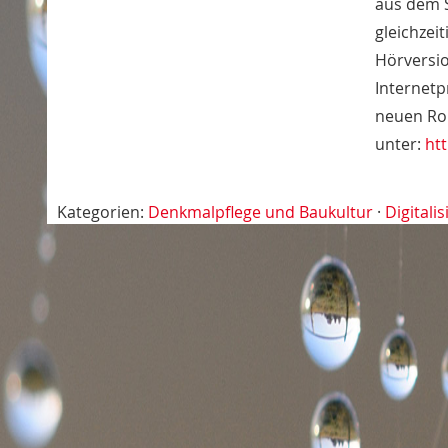
aus dem S
gleichzei
Hörversio
Internetp
neuen Rou
unter:
ht
Kategorien:
Denkmalpflege und Baukultur
·
Digitali