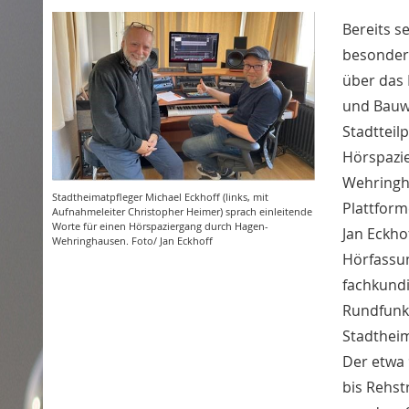
Bereits s
besonders
über das
und Bauw
Stadtteil
Hörspazie
Wehringha
Stadtheimatpfleger Michael Eckhoff (links, mit
Plattform
Aufnahmeleiter Christopher Heimer) sprach einleitende
Worte für einen Hörspaziergang durch Hagen-
Jan Eckho
Wehringhausen. Foto/ Jan Eckhoff
Hörfassun
fachkundi
Rundfunk
Stadtheim
Der etwa 
bis Rehst