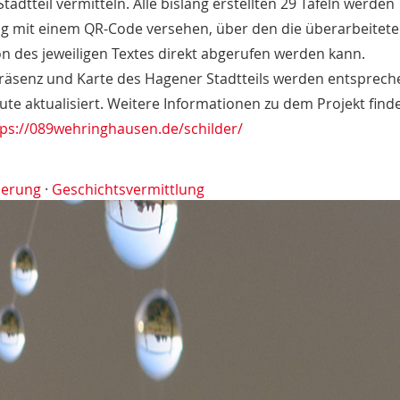
tadtteil vermitteln. Alle bislang erstellten 29 Tafeln werden
tig mit einem QR-Code versehen, über den die überarbeitete
n des jeweiligen Textes direkt abgerufen werden kann.
räsenz und Karte des Hagener Stadtteils werden entsprech
te aktualisiert. Weitere Informationen zu dem Projekt find
tps://089wehringhausen.de/schilder/
sierung
·
Geschichtsvermittlung