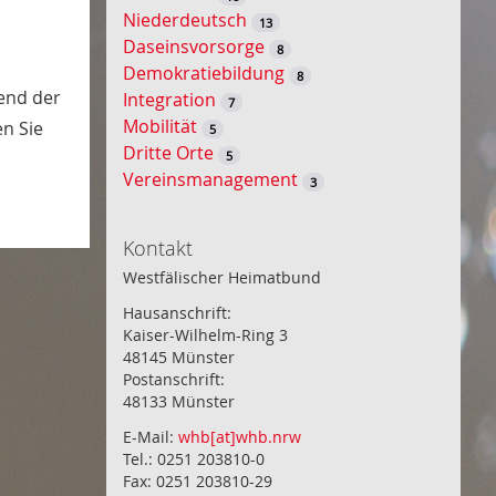
Niederdeutsch
13
Daseinsvorsorge
8
Demokratiebildung
8
end der
Integration
7
Mobilität
en Sie
5
Dritte Orte
5
Vereinsmanagement
3
Kontakt
Westfälischer Heimatbund
Hausanschrift:
Kaiser-Wilhelm-Ring 3
48145 Münster
Postanschrift:
48133 Münster
E-Mail:
whb[at]whb.nrw
Tel.: 0251 203810-0
Fax: 0251 203810-29