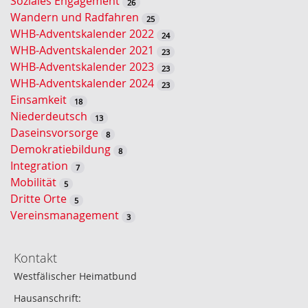
Soziales Engagement
26
h
Wandern und Radfahren
25
e
WHB-Adventskalender 2022
24
WHB-Adventskalender 2021
23
WHB-Adventskalender 2023
23
WHB-Adventskalender 2024
23
Einsamkeit
18
Niederdeutsch
13
Daseinsvorsorge
8
Demokratiebildung
8
Integration
7
Mobilität
5
Dritte Orte
5
Vereinsmanagement
3
Kontakt
Westfälischer Heimatbund
Hausanschrift: