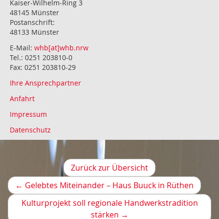
Kaiser-Wilhelm-Ring 3
48145 Münster
Postanschrift:
48133 Münster
E-Mail:
whb[at]whb.nrw
Tel.: 0251 203810-0
Fax: 0251 203810-29
Ihre Ansprechpartner
Anfahrt
Impressum
Datenschutz
Zurück zur Übersicht
Vorher
←
Gelebtes Miteinander – Haus Buuck in Rüthen
Artikel
Kulturprojekt soll regionale Handwerkstradition
Nächster
stärken
→