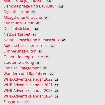
Kinder und Jugendliche
130
s
Denkmalpflege und Baukultur
125
s
Digitalisierung
93
e
Alltagskultur/Bräuche
64
l
Kunst und Kultur
63
w
Dorfentwicklung
61
o
Netzwerkarbeit
61
r
Natur, Umwelt und Klimaschutz
60
t
Außerschulischer Lernort
58
-
Erinnerungskultur
51
S
Generationenprojekte
28
u
Stadtentwicklung
28
c
Soziales Engagement
26
h
Wandern und Radfahren
25
e
WHB-Adventskalender 2022
24
WHB-Adventskalender 2021
23
WHB-Adventskalender 2023
23
WHB-Adventskalender 2024
23
Einsamkeit
18