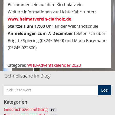
Beisammensein auf dem Kirchplatz ein.
Weitere Informationen zur Lichterfahrt unter:
www.heimatverein-clarholz.de
Startzeit um 17:00
Uhr an der Wilbrandschule
Anmeldungen zum 7. Dezember
telefonisch über:
Brigitte Spiering (05245 6500) und Maria Borgmann
(05245 922300)
Kategorie:
WHB-Adventskalender 2023
Schnellsuche im Blog:
S
Los
c
h
Kategorien
l
Geschichtsvermittlung
142
ü