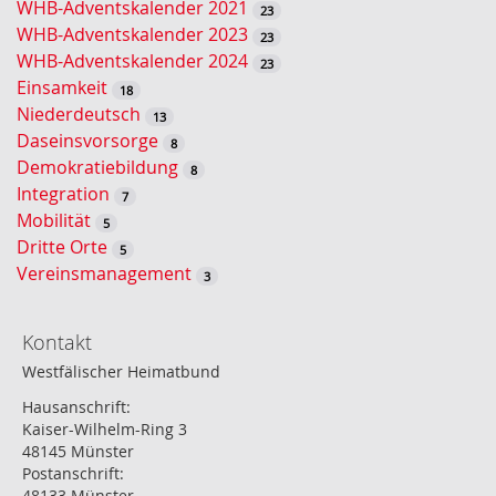
WHB-Adventskalender 2021
23
WHB-Adventskalender 2023
23
WHB-Adventskalender 2024
23
Einsamkeit
18
Niederdeutsch
13
Daseinsvorsorge
8
Demokratiebildung
8
Integration
7
Mobilität
5
Dritte Orte
5
Vereinsmanagement
3
Kontakt
Westfälischer Heimatbund
Hausanschrift:
Kaiser-Wilhelm-Ring 3
48145 Münster
Postanschrift:
48133 Münster