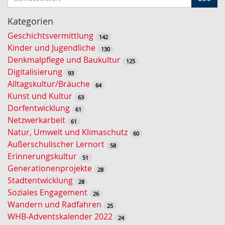
c
h
Kategorien
l
Geschichtsvermittlung
142
ü
Kinder und Jugendliche
130
s
Denkmalpflege und Baukultur
125
s
Digitalisierung
93
e
Alltagskultur/Bräuche
64
l
Kunst und Kultur
63
w
Dorfentwicklung
61
o
Netzwerkarbeit
61
r
Natur, Umwelt und Klimaschutz
60
t
Außerschulischer Lernort
58
-
Erinnerungskultur
51
S
Generationenprojekte
28
u
Stadtentwicklung
28
c
Soziales Engagement
26
h
Wandern und Radfahren
25
e
WHB-Adventskalender 2022
24