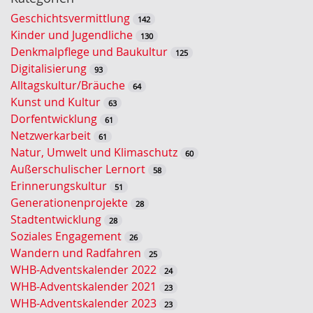
l
Geschichtsvermittlung
142
ü
Kinder und Jugendliche
130
s
Denkmalpflege und Baukultur
125
s
Digitalisierung
93
e
Alltagskultur/Bräuche
64
l
Kunst und Kultur
63
w
Dorfentwicklung
61
o
Netzwerkarbeit
61
r
Natur, Umwelt und Klimaschutz
60
t
Außerschulischer Lernort
58
-
Erinnerungskultur
51
S
Generationenprojekte
28
u
Stadtentwicklung
28
c
Soziales Engagement
26
h
Wandern und Radfahren
25
e
WHB-Adventskalender 2022
24
WHB-Adventskalender 2021
23
WHB-Adventskalender 2023
23